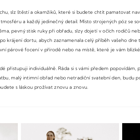
chu, slz štěstí a okamžiků, které si budete chtít pamatovat na
 atmosféru a každý jedinečný detail. Místo strojených póz se
a, pevný stisk ruky při obřadu, slzy dojetí v očích rodičů neb
 po krájení dortu, abych zaznamenala celý příběh vašeho dne t
ní párové focení v přírodě nebo na místě, které je vám blízké
ždé přistupuji individuálně. Ráda si s vámi předem popovídám, p
vatbu, malý intimní obřad nebo netradiční svatební den, budu 
budete s láskou prožívat znovu a znovu.