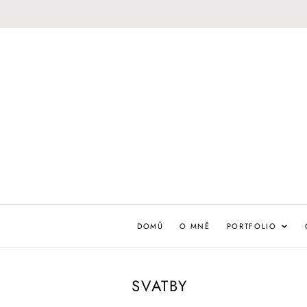
Skip
to
content
DOMŮ
O MNĚ
PORTFOLIO
SVATBY